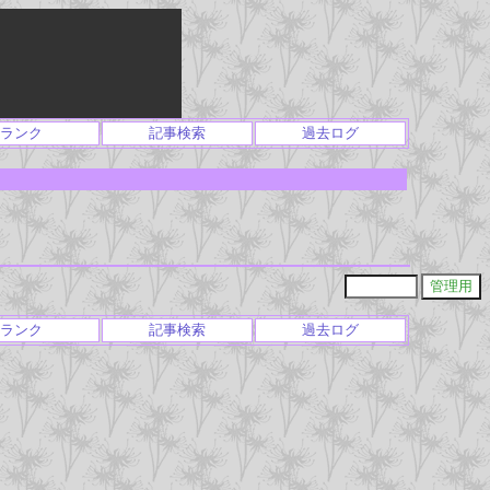
ランク
記事検索
過去ログ
ランク
記事検索
過去ログ