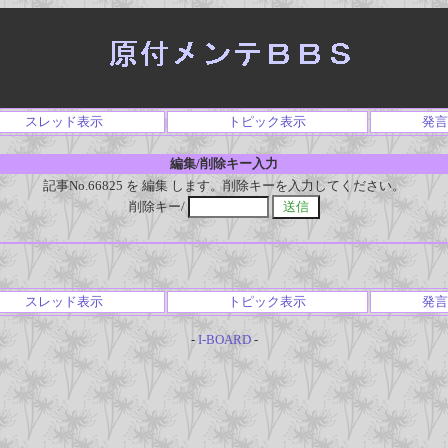
スレッド表示
トピック表示
発言
編集/削除キー入力
記事No.66825 を 編集 します。削除キーを入力してください。
削除キー/
スレッド表示
トピック表示
発言
-
I-BOARD
-