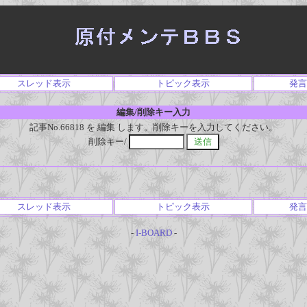
スレッド表示
トピック表示
発言
編集/削除キー入力
記事No.66818 を 編集 します。削除キーを入力してください。
削除キー/
スレッド表示
トピック表示
発言
-
I-BOARD
-