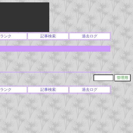
ランク
記事検索
過去ログ
ランク
記事検索
過去ログ