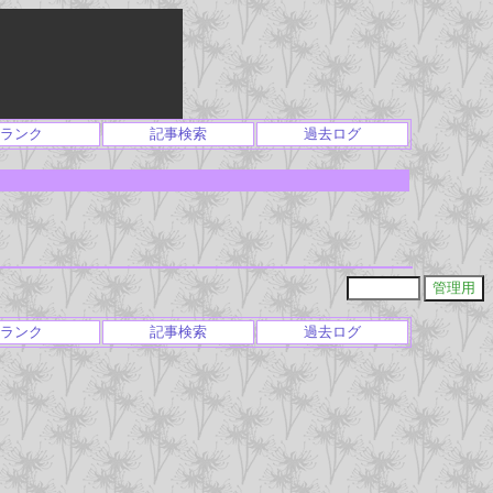
ランク
記事検索
過去ログ
ランク
記事検索
過去ログ