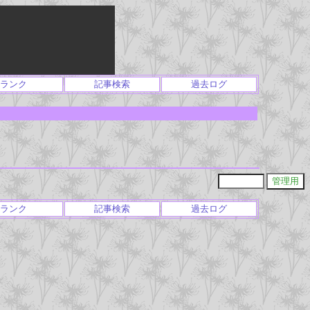
ランク
記事検索
過去ログ
ランク
記事検索
過去ログ