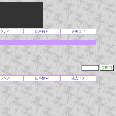
ランク
記事検索
過去ログ
ランク
記事検索
過去ログ