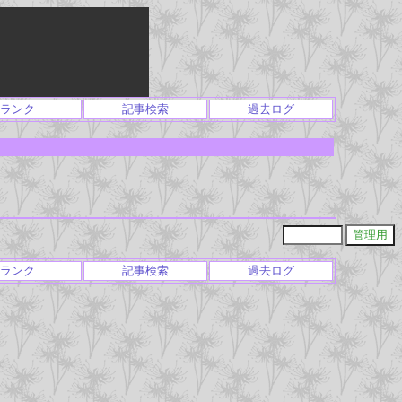
ランク
記事検索
過去ログ
ランク
記事検索
過去ログ