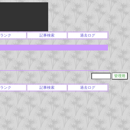
ランク
記事検索
過去ログ
ランク
記事検索
過去ログ