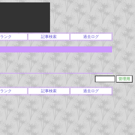
ランク
記事検索
過去ログ
ランク
記事検索
過去ログ