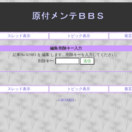
スレッド表示
トピック表示
発言
編集/削除キー入力
記事No.62983 を 編集 します。削除キーを入力してください。
削除キー/
スレッド表示
トピック表示
発言
-
I-BOARD
-