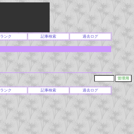
ランク
記事検索
過去ログ
ランク
記事検索
過去ログ