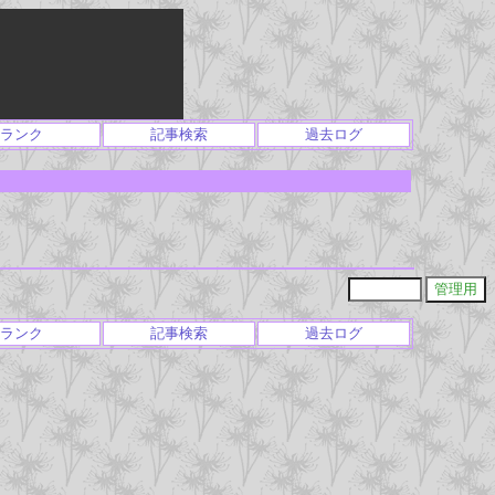
ランク
記事検索
過去ログ
ランク
記事検索
過去ログ