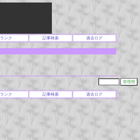
ランク
記事検索
過去ログ
ランク
記事検索
過去ログ