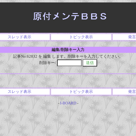
スレッド表示
トピック表示
発言
編集/削除キー入力
記事No.62832 を 編集 します。削除キーを入力してください。
削除キー/
スレッド表示
トピック表示
発言
-
I-BOARD
-