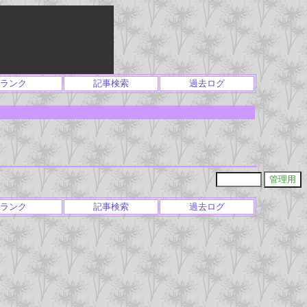
ランク
記事検索
過去ログ
ランク
記事検索
過去ログ