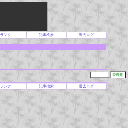
ランク
記事検索
過去ログ
ランク
記事検索
過去ログ