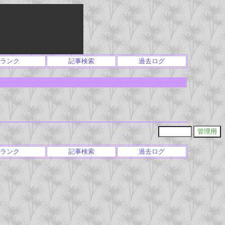
ランク
記事検索
過去ログ
ランク
記事検索
過去ログ