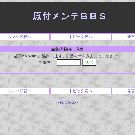
スレッド表示
トピック表示
発言
編集/削除キー入力
記事No.6206 を 編集 します。削除キーを入力してください。
削除キー/
スレッド表示
トピック表示
発言
-
I-BOARD
-