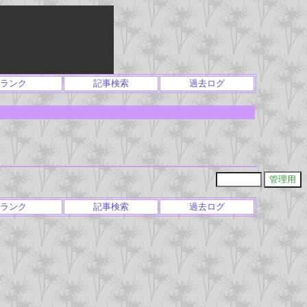
ランク
記事検索
過去ログ
ランク
記事検索
過去ログ