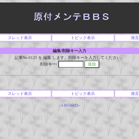
スレッド表示
トピック表示
発言
編集/削除キー入力
記事No.6125 を 編集 します。削除キーを入力してください。
削除キー/
スレッド表示
トピック表示
発言
-
I-BOARD
-