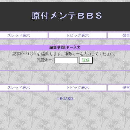
スレッド表示
トピック表示
発言
編集/削除キー入力
記事No.61228 を 編集 します。削除キーを入力してください。
削除キー/
スレッド表示
トピック表示
発言
-
I-BOARD
-