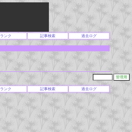
ランク
記事検索
過去ログ
ランク
記事検索
過去ログ