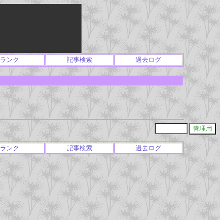
ランク
記事検索
過去ログ
ランク
記事検索
過去ログ