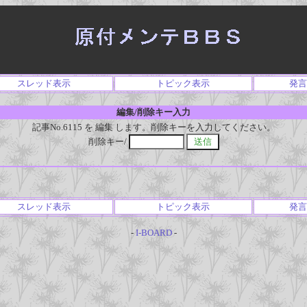
スレッド表示
トピック表示
発言
編集/削除キー入力
記事No.6115 を 編集 します。削除キーを入力してください。
削除キー/
スレッド表示
トピック表示
発言
-
I-BOARD
-