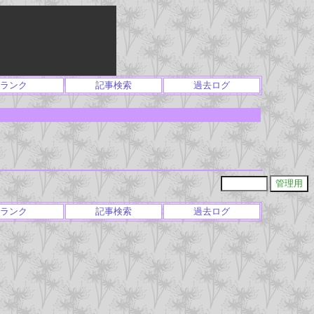
ランク
記事検索
過去ログ
ランク
記事検索
過去ログ