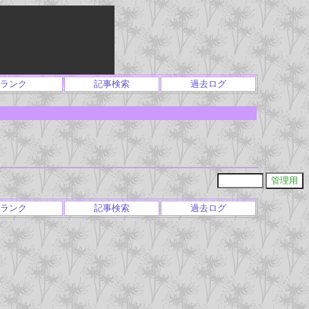
ランク
記事検索
過去ログ
ランク
記事検索
過去ログ