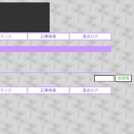
ランク
記事検索
過去ログ
ランク
記事検索
過去ログ