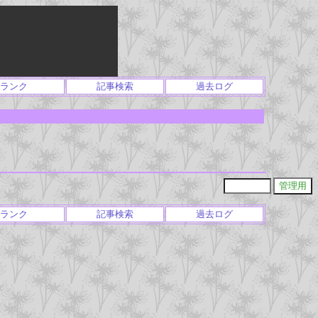
ランク
記事検索
過去ログ
ランク
記事検索
過去ログ