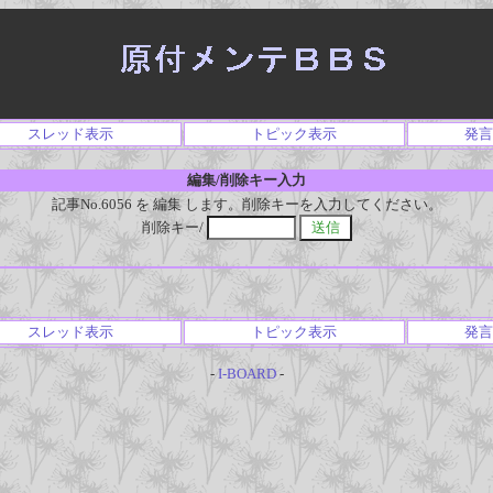
スレッド表示
トピック表示
発言
編集/削除キー入力
記事No.6056 を 編集 します。削除キーを入力してください。
削除キー/
スレッド表示
トピック表示
発言
-
I-BOARD
-