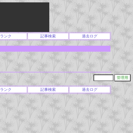
ランク
記事検索
過去ログ
ランク
記事検索
過去ログ