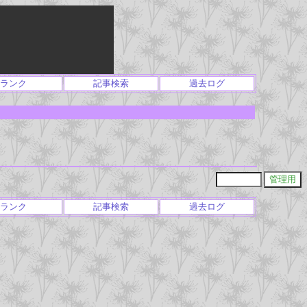
ランク
記事検索
過去ログ
ランク
記事検索
過去ログ