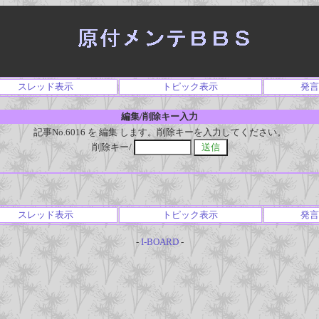
スレッド表示
トピック表示
発言
編集/削除キー入力
記事No.6016 を 編集 します。削除キーを入力してください。
削除キー/
スレッド表示
トピック表示
発言
-
I-BOARD
-