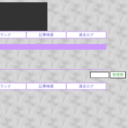
ランク
記事検索
過去ログ
ランク
記事検索
過去ログ