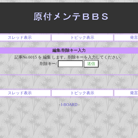
スレッド表示
トピック表示
発言
編集/削除キー入力
記事No.6015 を 編集 します。削除キーを入力してください。
削除キー/
スレッド表示
トピック表示
発言
-
I-BOARD
-