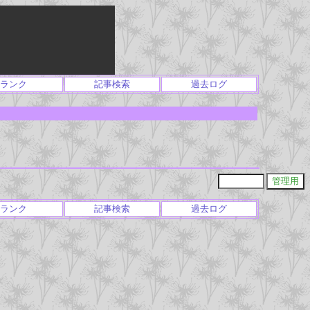
ランク
記事検索
過去ログ
ランク
記事検索
過去ログ