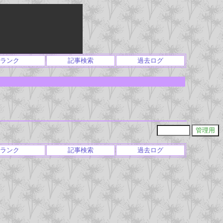
ランク
記事検索
過去ログ
ランク
記事検索
過去ログ