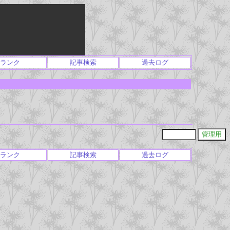
ランク
記事検索
過去ログ
ランク
記事検索
過去ログ