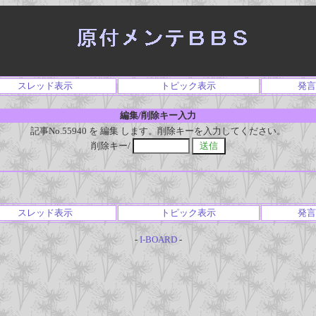
スレッド表示
トピック表示
発言
編集/削除キー入力
記事No.55940 を 編集 します。削除キーを入力してください。
削除キー/
スレッド表示
トピック表示
発言
-
I-BOARD
-