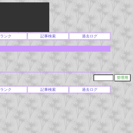
ランク
記事検索
過去ログ
ランク
記事検索
過去ログ