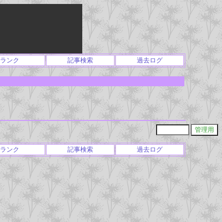
ランク
記事検索
過去ログ
ランク
記事検索
過去ログ