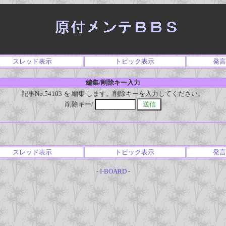
スレッド表示
トピック表示
発言
編集/削除キー入力
記事No.54103 を 編集 します。削除キーを入力してください。
削除キー/
スレッド表示
トピック表示
発言
-
I-BOARD
-