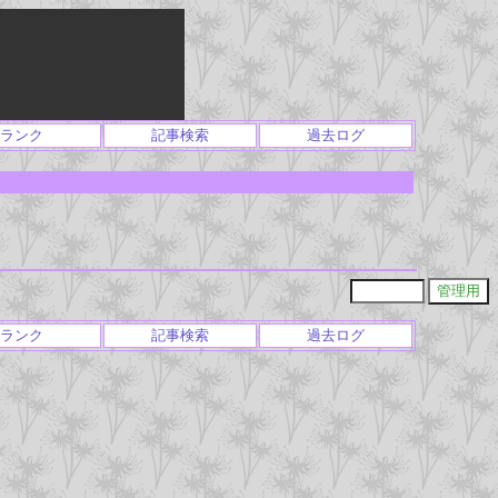
ランク
記事検索
過去ログ
ランク
記事検索
過去ログ