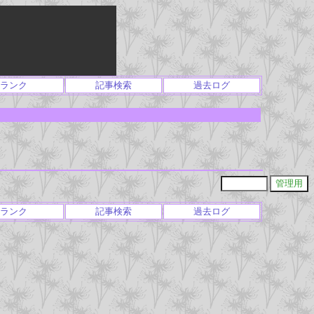
ランク
記事検索
過去ログ
ランク
記事検索
過去ログ