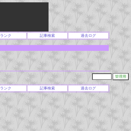
ランク
記事検索
過去ログ
ランク
記事検索
過去ログ