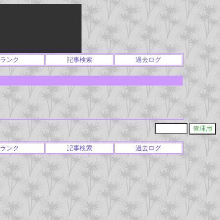
ランク
記事検索
過去ログ
ランク
記事検索
過去ログ