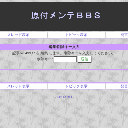
スレッド表示
トピック表示
発言
編集/削除キー入力
記事No.49932 を 編集 します。削除キーを入力してください。
削除キー/
スレッド表示
トピック表示
発言
-
I-BOARD
-