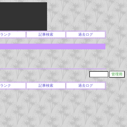
ランク
記事検索
過去ログ
ランク
記事検索
過去ログ