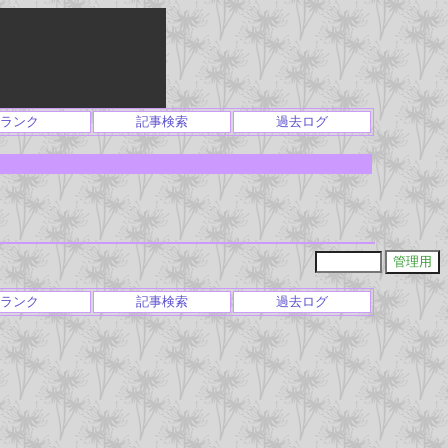
ランク
記事検索
過去ログ
ランク
記事検索
過去ログ