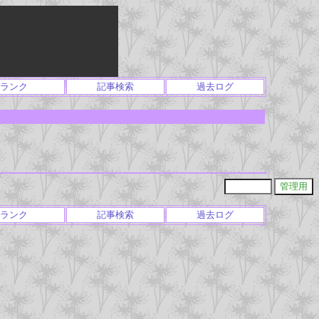
ランク
記事検索
過去ログ
ランク
記事検索
過去ログ