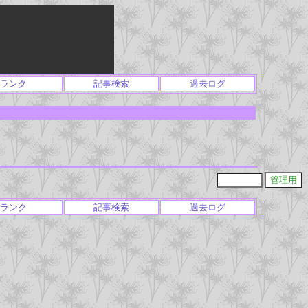
ランク
記事検索
過去ログ
ランク
記事検索
過去ログ