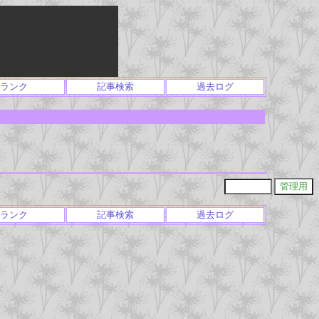
ランク
記事検索
過去ログ
ランク
記事検索
過去ログ