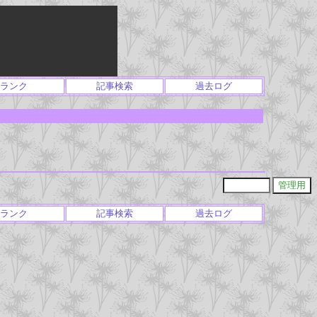
ランク
記事検索
過去ログ
ランク
記事検索
過去ログ