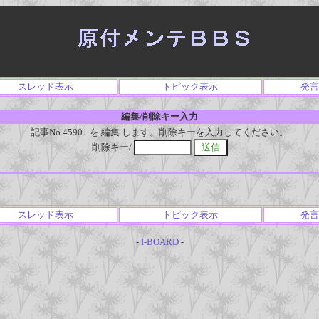
スレッド表示
トピック表示
発言
編集/削除キー入力
記事No.45901 を 編集 します。削除キーを入力してください。
削除キー/
スレッド表示
トピック表示
発言
-
I-BOARD
-