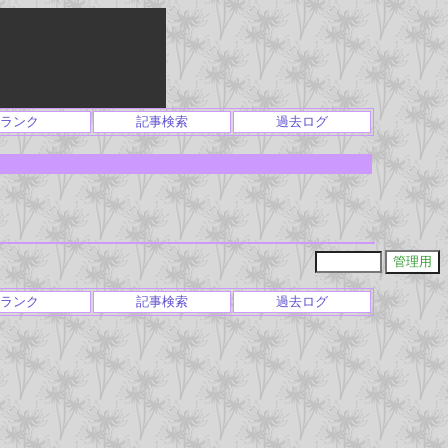
ランク
記事検索
過去ログ
ランク
記事検索
過去ログ