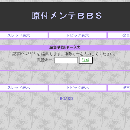
スレッド表示
トピック表示
発言
編集/削除キー入力
記事No.45595 を 編集 します。削除キーを入力してください。
削除キー/
スレッド表示
トピック表示
発言
-
I-BOARD
-