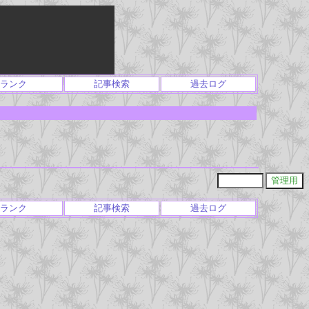
ランク
記事検索
過去ログ
ランク
記事検索
過去ログ