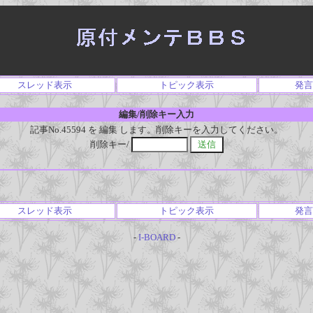
スレッド表示
トピック表示
発言
編集/削除キー入力
記事No.45594 を 編集 します。削除キーを入力してください。
削除キー/
スレッド表示
トピック表示
発言
-
I-BOARD
-