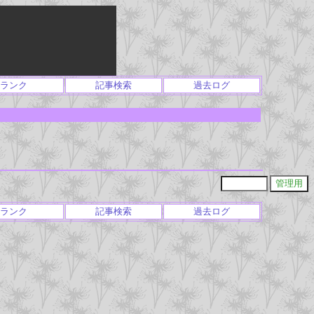
ランク
記事検索
過去ログ
ランク
記事検索
過去ログ