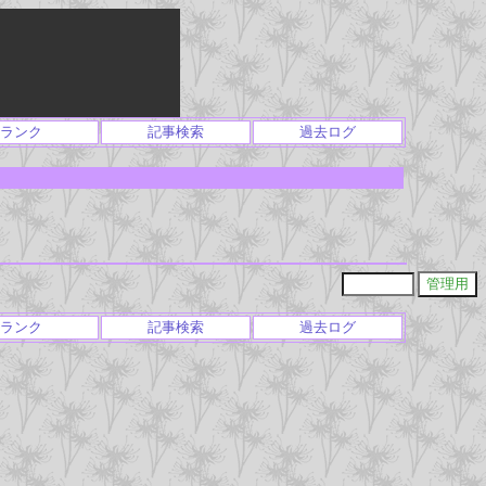
ランク
記事検索
過去ログ
ランク
記事検索
過去ログ