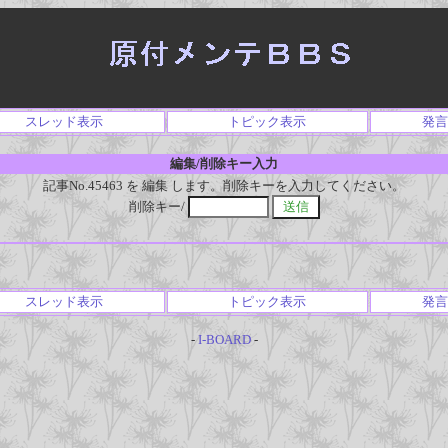
スレッド表示
トピック表示
発言
編集/削除キー入力
記事No.45463 を 編集 します。削除キーを入力してください。
削除キー/
スレッド表示
トピック表示
発言
-
I-BOARD
-