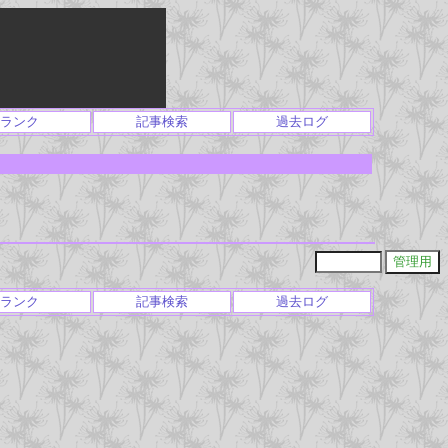
ランク
記事検索
過去ログ
ランク
記事検索
過去ログ