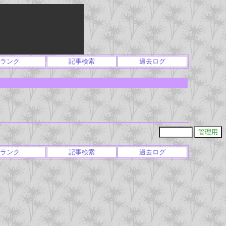
ランク
記事検索
過去ログ
ランク
記事検索
過去ログ