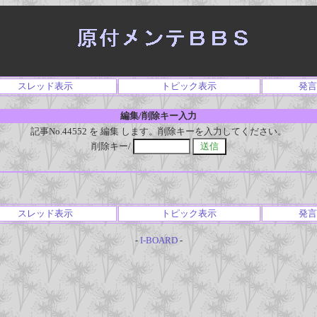
スレッド表示
トピック表示
発言
編集/削除キー入力
記事No.44552 を 編集 します。削除キーを入力してください。
削除キー/
スレッド表示
トピック表示
発言
-
I-BOARD
-