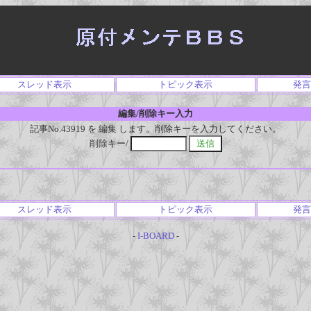
スレッド表示
トピック表示
発言
編集/削除キー入力
記事No.43919 を 編集 します。削除キーを入力してください。
削除キー/
スレッド表示
トピック表示
発言
-
I-BOARD
-