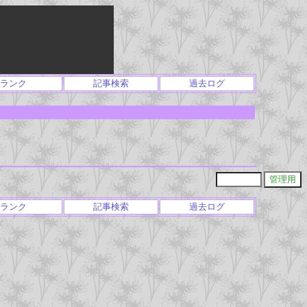
ランク
記事検索
過去ログ
ランク
記事検索
過去ログ