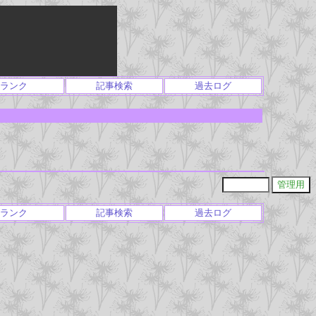
ランク
記事検索
過去ログ
ランク
記事検索
過去ログ