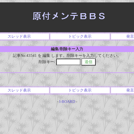
スレッド表示
トピック表示
発言
編集/削除キー入力
記事No.43541 を 編集 します。削除キーを入力してください。
削除キー/
スレッド表示
トピック表示
発言
-
I-BOARD
-