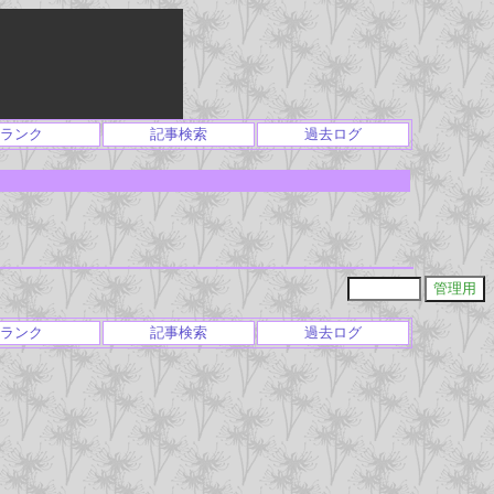
ランク
記事検索
過去ログ
ランク
記事検索
過去ログ