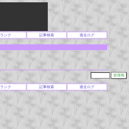
ランク
記事検索
過去ログ
ランク
記事検索
過去ログ