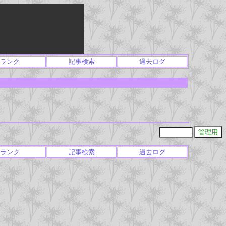
ランク
記事検索
過去ログ
ランク
記事検索
過去ログ